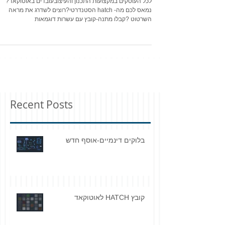
קובץ HATCH לאוטוקאד
לכל העוסקים במקצועות התכנון והעיצובעובדים באוטוקאד?
נמאס לכם מה- hatch הסטנדרטי?רוצים לשדרג את מראה
השרטוט ?קבלו מתנה-קובץ עם עשרות דוגמאות
Recent Posts
בלוקים דינמיים-אוסף חדש
קובץ HATCH לאוטוקאד